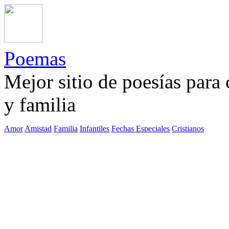
Poemas
Mejor sitio de poesías para
y familia
Amor
Amistad
Familia
Infantiles
Fechas Especiales
Cristianos