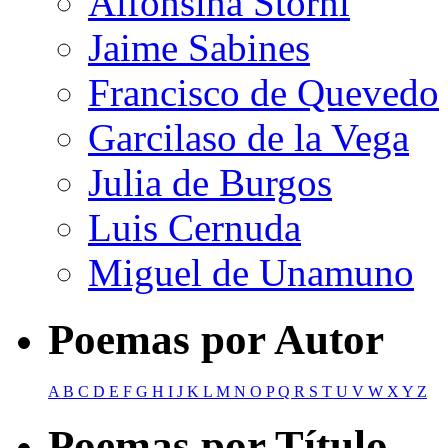
Alfonsina Storni
Jaime Sabines
Francisco de Quevedo
Garcilaso de la Vega
Julia de Burgos
Luis Cernuda
Miguel de Unamuno
Poemas por Autor
A
B
C
D
E
F
G
H
I
J
K
L
M
N
O
P
Q
R
S
T
U
V
W
X
Y
Z
Poemas por Título