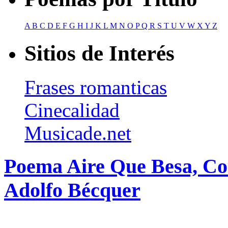
A
B
C
D
E
F
G
H
I
J
K
L
M
N
O
P
Q
R
S
T
U
V
W
X
Y
Z
Sitios de Interés
Frases romanticas
Cinecalidad
Musicade.net
Poema Aire Que Besa, Co
Adolfo Bécquer