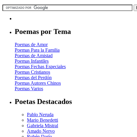
Poemas por Tema
Poemas de Amor
Poemas Para la Familia
Poemas de Amistad
Poemas Infantiles
Poemas Fechas Especiales
Poemas Cristianos
Poemas del Perdón
Poemas Autores Chinos
Poemas Varios
Poetas Destacados
Pablo Neruda
Mario Benedetti
Gabriela Mistral
Amado Nervo
Rubén Darío