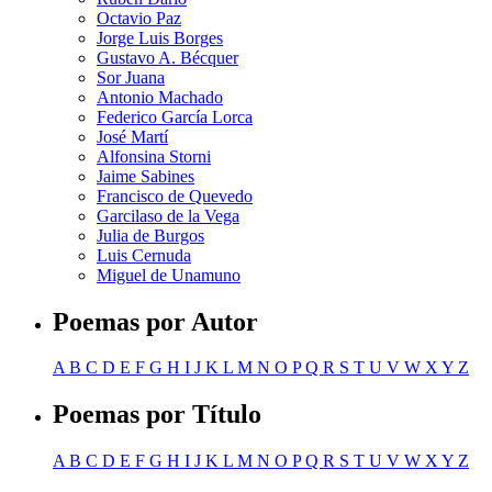
Octavio Paz
Jorge Luis Borges
Gustavo A. Bécquer
Sor Juana
Antonio Machado
Federico García Lorca
José Martí
Alfonsina Storni
Jaime Sabines
Francisco de Quevedo
Garcilaso de la Vega
Julia de Burgos
Luis Cernuda
Miguel de Unamuno
Poemas por Autor
A
B
C
D
E
F
G
H
I
J
K
L
M
N
O
P
Q
R
S
T
U
V
W
X
Y
Z
Poemas por Título
A
B
C
D
E
F
G
H
I
J
K
L
M
N
O
P
Q
R
S
T
U
V
W
X
Y
Z