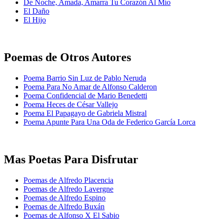
De Noche, Amada, Amarra Tu Corazón Al Mío
El Daño
El Hijo
Poemas de Otros Autores
Poema Barrio Sin Luz de Pablo Neruda
Poema Para No Amar de Alfonso Calderon
Poema Confidencial de Mario Benedetti
Poema Heces de César Vallejo
Poema El Papagayo de Gabriela Mistral
Poema Apunte Para Una Oda de Federico García Lorca
Mas Poetas Para Disfrutar
Poemas de Alfredo Placencia
Poemas de Alfredo Lavergne
Poemas de Alfredo Espino
Poemas de Alfredo Buxán
Poemas de Alfonso X El Sabio