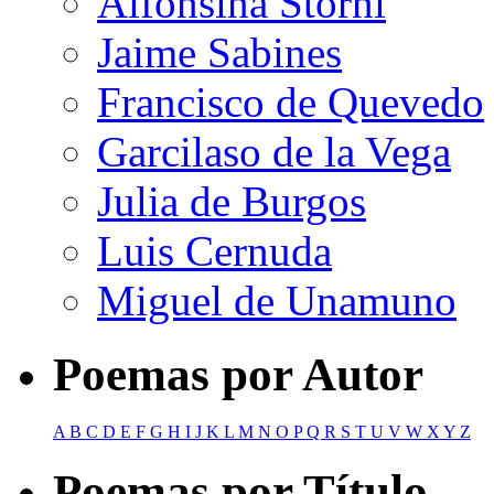
Alfonsina Storni
Jaime Sabines
Francisco de Quevedo
Garcilaso de la Vega
Julia de Burgos
Luis Cernuda
Miguel de Unamuno
Poemas por Autor
A
B
C
D
E
F
G
H
I
J
K
L
M
N
O
P
Q
R
S
T
U
V
W
X
Y
Z
Poemas por Título