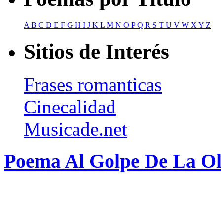
A
B
C
D
E
F
G
H
I
J
K
L
M
N
O
P
Q
R
S
T
U
V
W
X
Y
Z
Sitios de Interés
Frases romanticas
Cinecalidad
Musicade.net
Poema Al Golpe De La Ol