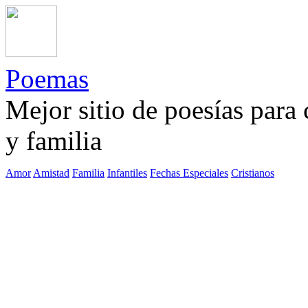
Poemas
Mejor sitio de poesías para
y familia
Amor
Amistad
Familia
Infantiles
Fechas Especiales
Cristianos