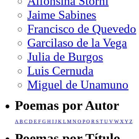
Alfonsina Storni
Jaime Sabines
Francisco de Quevedo
Garcilaso de la Vega
Julia de Burgos
Luis Cernuda
Miguel de Unamuno
Poemas por Autor
A
B
C
D
E
F
G
H
I
J
K
L
M
N
O
P
Q
R
S
T
U
V
W
X
Y
Z
Poemas por Título