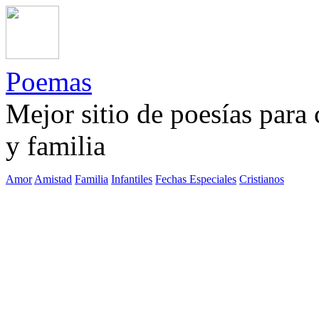
Poemas
Mejor sitio de poesías para
y familia
Amor
Amistad
Familia
Infantiles
Fechas Especiales
Cristianos