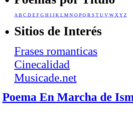
A
B
C
D
E
F
G
H
I
J
K
L
M
N
O
P
Q
R
S
T
U
V
W
X
Y
Z
Sitios de Interés
Frases romanticas
Cinecalidad
Musicade.net
Poema En Marcha de Isma