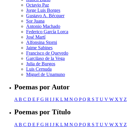
Octavio Paz
Jorge Luis Borges
Gustavo A. Bécquer
Sor Juana
Antonio Machado
Federico García Lorca
José Martí
Alfonsina Storni
Jaime Sabines
Francisco de Quevedo
Garcilaso de la Vega
Julia de Burgos
Luis Cernuda
Miguel de Unamuno
Poemas por Autor
A
B
C
D
E
F
G
H
I
J
K
L
M
N
O
P
Q
R
S
T
U
V
W
X
Y
Z
Poemas por Título
A
B
C
D
E
F
G
H
I
J
K
L
M
N
O
P
Q
R
S
T
U
V
W
X
Y
Z