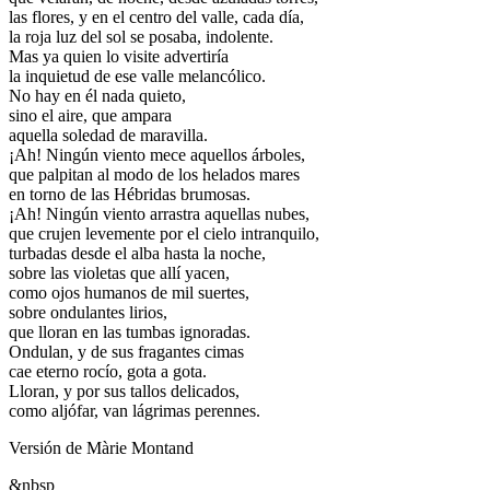
las flores, y en el centro del valle, cada día,
la roja luz del sol se posaba, indolente.
Mas ya quien lo visite advertiría
la inquietud de ese valle melancólico.
No hay en él nada quieto,
sino el aire, que ampara
aquella soledad de maravilla.
¡Ah! Ningún viento mece aquellos árboles,
que palpitan al modo de los helados mares
en torno de las Hébridas brumosas.
¡Ah! Ningún viento arrastra aquellas nubes,
que crujen levemente por el cielo intranquilo,
turbadas desde el alba hasta la noche,
sobre las violetas que allí yacen,
como ojos humanos de mil suertes,
sobre ondulantes lirios,
que lloran en las tumbas ignoradas.
Ondulan, y de sus fragantes cimas
cae eterno rocío, gota a gota.
Lloran, y por sus tallos delicados,
como aljófar, van lágrimas perennes.
Versión de Màrie Montand
&nbsp