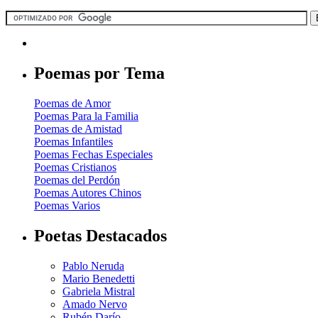
Poemas por Tema
Poemas de Amor
Poemas Para la Familia
Poemas de Amistad
Poemas Infantiles
Poemas Fechas Especiales
Poemas Cristianos
Poemas del Perdón
Poemas Autores Chinos
Poemas Varios
Poetas Destacados
Pablo Neruda
Mario Benedetti
Gabriela Mistral
Amado Nervo
Rubén Darío