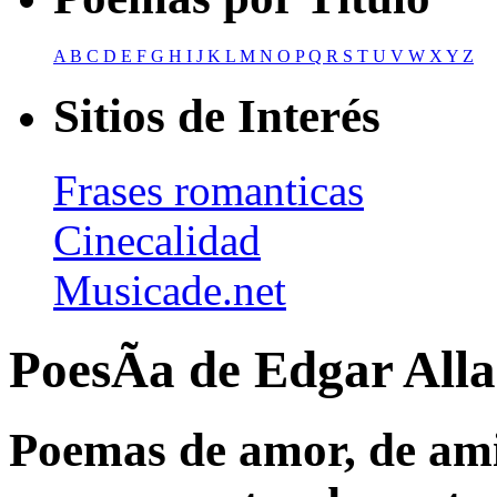
A
B
C
D
E
F
G
H
I
J
K
L
M
N
O
P
Q
R
S
T
U
V
W
X
Y
Z
Sitios de Interés
Frases romanticas
Cinecalidad
Musicade.net
PoesÃ­a de Edgar All
Poemas de amor, de amis