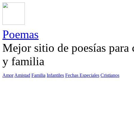
Poemas
Mejor sitio de poesías para
y familia
Amor
Amistad
Familia
Infantiles
Fechas Especiales
Cristianos