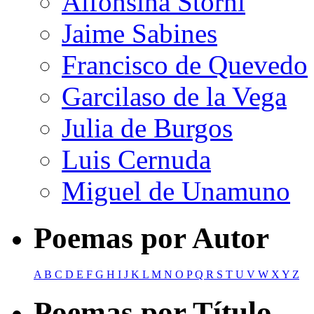
Alfonsina Storni
Jaime Sabines
Francisco de Quevedo
Garcilaso de la Vega
Julia de Burgos
Luis Cernuda
Miguel de Unamuno
Poemas por Autor
A
B
C
D
E
F
G
H
I
J
K
L
M
N
O
P
Q
R
S
T
U
V
W
X
Y
Z
Poemas por Título