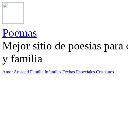
Poemas
Mejor sitio de poesías para
y familia
Amor
Amistad
Familia
Infantiles
Fechas Especiales
Cristianos