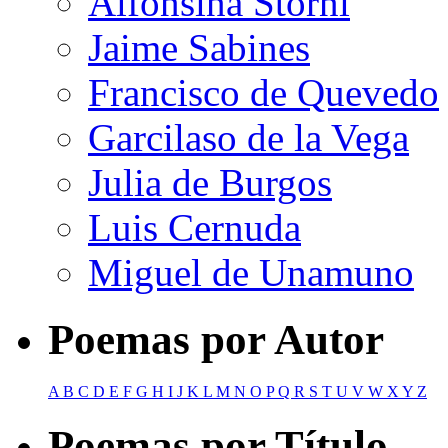
Alfonsina Storni
Jaime Sabines
Francisco de Quevedo
Garcilaso de la Vega
Julia de Burgos
Luis Cernuda
Miguel de Unamuno
Poemas por Autor
A
B
C
D
E
F
G
H
I
J
K
L
M
N
O
P
Q
R
S
T
U
V
W
X
Y
Z
Poemas por Título