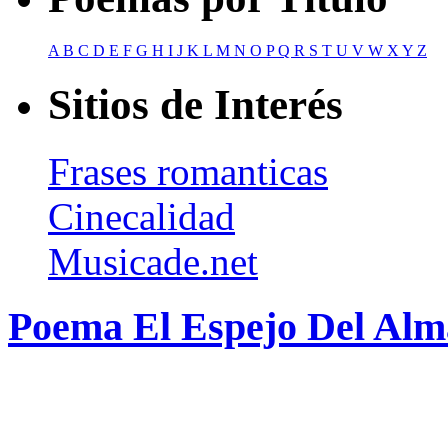
A
B
C
D
E
F
G
H
I
J
K
L
M
N
O
P
Q
R
S
T
U
V
W
X
Y
Z
Sitios de Interés
Frases romanticas
Cinecalidad
Musicade.net
Poema El Espejo Del Alm