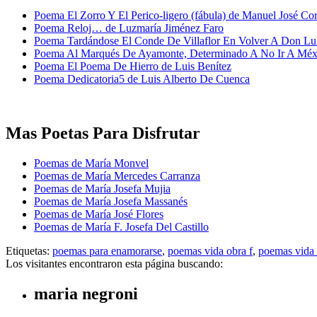
Poema El Zorro Y El Perico-ligero (fábula) de Manuel José Cor
Poema Reloj… de Luzmaría Jiménez Faro
Poema Tardándose El Conde De Villaflor En Volver A Don Lu
Poema Al Marqués De Ayamonte, Determinado A No Ir A Méx
Poema El Poema De Hierro de Luis Benítez
Poema Dedicatoria5 de Luis Alberto De Cuenca
Mas Poetas Para Disfrutar
Poemas de María Monvel
Poemas de María Mercedes Carranza
Poemas de María Josefa Mujia
Poemas de María Josefa Massanés
Poemas de María José Flores
Poemas de María F. Josefa Del Castillo
Etiquetas:
poemas para enamorarse
,
poemas vida obra f
,
poemas vida 
Los visitantes encontraron esta página buscando:
maria negroni