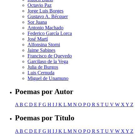
Octavio Paz
Jorge Luis Borges
Gustavo A. Bécquer
Sor Juana
Antonio Machado
Federico García Lorca
José Martí
Alfonsina Storni
Jaime Sabines
Francisco de Quevedo
Garcilaso de la Vega
Julia de Burgos
Luis Cernuda
Miguel de Unamuno
Poemas por Autor
A
B
C
D
E
F
G
H
I
J
K
L
M
N
O
P
Q
R
S
T
U
V
W
X
Y
Z
Poemas por Título
A
B
C
D
E
F
G
H
I
J
K
L
M
N
O
P
Q
R
S
T
U
V
W
X
Y
Z