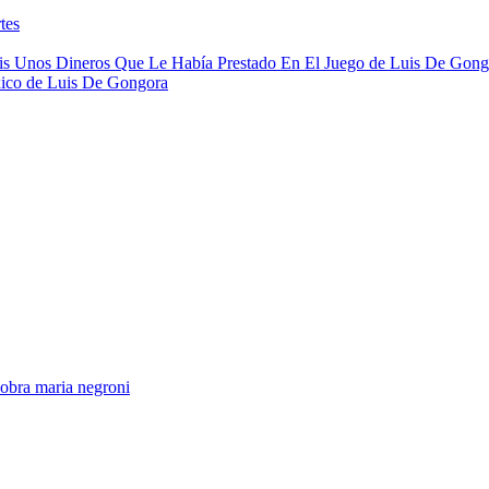
tes
is Unos Dineros Que Le Había Prestado En El Juego de Luis De Gong
ico de Luis De Gongora
obra maria negroni