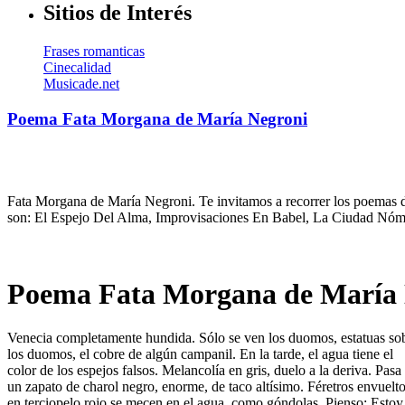
Sitios de Interés
Frases romanticas
Cinecalidad
Musicade.net
Poema Fata Morgana de María Negroni
Fata Morgana de María Negroni. Te invitamos a recorrer los poemas de
son: El Espejo Del Alma, Improvisaciones En Babel, La Ciudad Nóma
Poema Fata Morgana de María 
Venecia completamente hundida. Sólo se ven los duomos, estatuas so
los duomos, el cobre de algún campanil. En la tarde, el agua tiene el
color de los espejos falsos. Melancolía en gris, duelo a la deriva. Pasa
un zapato de charol negro, enorme, de taco altísimo. Féretros envuelt
en terciopelo rojo se mecen en el agua, como góndolas. Pienso; Estoy