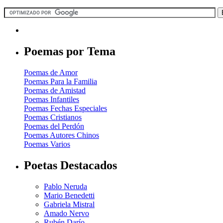
Poemas por Tema
Poemas de Amor
Poemas Para la Familia
Poemas de Amistad
Poemas Infantiles
Poemas Fechas Especiales
Poemas Cristianos
Poemas del Perdón
Poemas Autores Chinos
Poemas Varios
Poetas Destacados
Pablo Neruda
Mario Benedetti
Gabriela Mistral
Amado Nervo
Rubén Darío