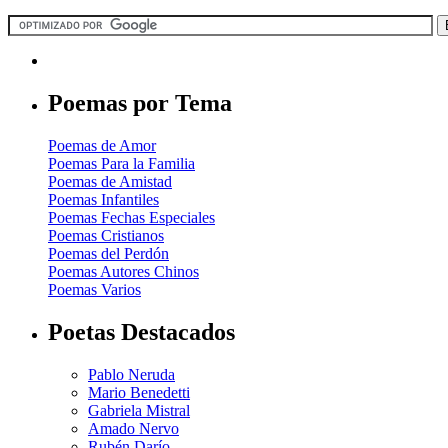
Poemas por Tema
Poemas de Amor
Poemas Para la Familia
Poemas de Amistad
Poemas Infantiles
Poemas Fechas Especiales
Poemas Cristianos
Poemas del Perdón
Poemas Autores Chinos
Poemas Varios
Poetas Destacados
Pablo Neruda
Mario Benedetti
Gabriela Mistral
Amado Nervo
Rubén Darío