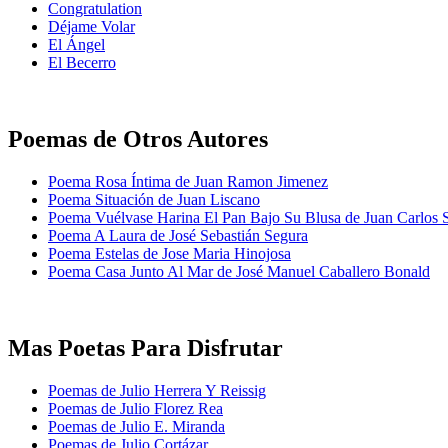
Congratulation
Déjame Volar
El Ángel
El Becerro
Poemas de Otros Autores
Poema Rosa Íntima de Juan Ramon Jimenez
Poema Situación de Juan Liscano
Poema Vuélvase Harina El Pan Bajo Su Blusa de Juan Carlos 
Poema A Laura de José Sebastián Segura
Poema Estelas de Jose Maria Hinojosa
Poema Casa Junto Al Mar de José Manuel Caballero Bonald
Mas Poetas Para Disfrutar
Poemas de Julio Herrera Y Reissig
Poemas de Julio Florez Rea
Poemas de Julio E. Miranda
Poemas de Julio Cortázar