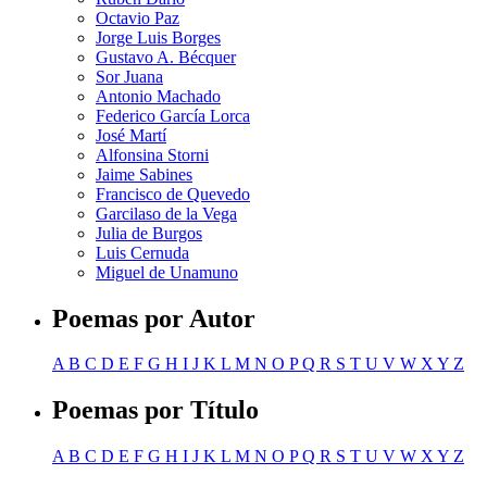
Octavio Paz
Jorge Luis Borges
Gustavo A. Bécquer
Sor Juana
Antonio Machado
Federico García Lorca
José Martí
Alfonsina Storni
Jaime Sabines
Francisco de Quevedo
Garcilaso de la Vega
Julia de Burgos
Luis Cernuda
Miguel de Unamuno
Poemas por Autor
A
B
C
D
E
F
G
H
I
J
K
L
M
N
O
P
Q
R
S
T
U
V
W
X
Y
Z
Poemas por Título
A
B
C
D
E
F
G
H
I
J
K
L
M
N
O
P
Q
R
S
T
U
V
W
X
Y
Z