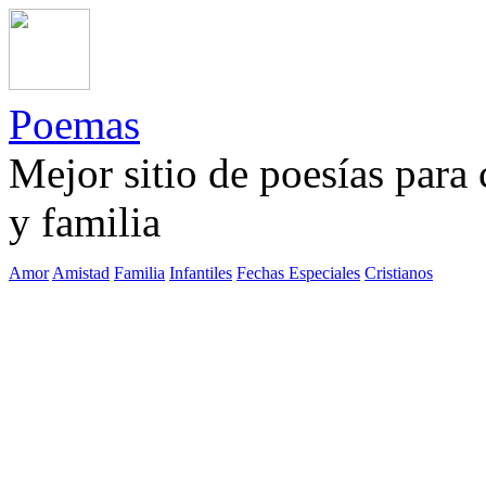
Poemas
Mejor sitio de poesías para
y familia
Amor
Amistad
Familia
Infantiles
Fechas Especiales
Cristianos