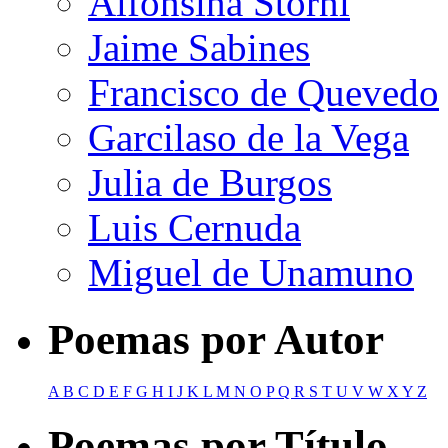
Alfonsina Storni
Jaime Sabines
Francisco de Quevedo
Garcilaso de la Vega
Julia de Burgos
Luis Cernuda
Miguel de Unamuno
Poemas por Autor
A
B
C
D
E
F
G
H
I
J
K
L
M
N
O
P
Q
R
S
T
U
V
W
X
Y
Z
Poemas por Título