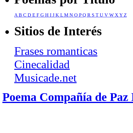
A
B
C
D
E
F
G
H
I
J
K
L
M
N
O
P
Q
R
S
T
U
V
W
X
Y
Z
Sitios de Interés
Frases romanticas
Cinecalidad
Musicade.net
Poema Compañía de Paz 