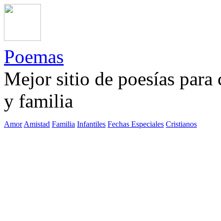
Poemas
Mejor sitio de poesías para
y familia
Amor
Amistad
Familia
Infantiles
Fechas Especiales
Cristianos