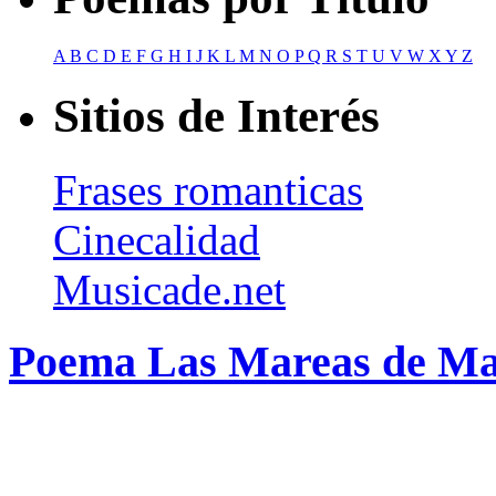
A
B
C
D
E
F
G
H
I
J
K
L
M
N
O
P
Q
R
S
T
U
V
W
X
Y
Z
Sitios de Interés
Frases romanticas
Cinecalidad
Musicade.net
Poema Las Mareas de Ma