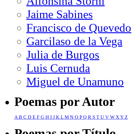
Alfonsina Storni
Jaime Sabines
Francisco de Quevedo
Garcilaso de la Vega
Julia de Burgos
Luis Cernuda
Miguel de Unamuno
Poemas por Autor
A
B
C
D
E
F
G
H
I
J
K
L
M
N
O
P
Q
R
S
T
U
V
W
X
Y
Z
Poemas por Título