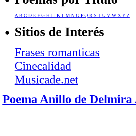
A
B
C
D
E
F
G
H
I
J
K
L
M
N
O
P
Q
R
S
T
U
V
W
X
Y
Z
Sitios de Interés
Frases romanticas
Cinecalidad
Musicade.net
Poema Anillo de Delmira 