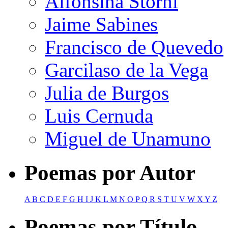
Alfonsina Storni
Jaime Sabines
Francisco de Quevedo
Garcilaso de la Vega
Julia de Burgos
Luis Cernuda
Miguel de Unamuno
Poemas por Autor
A
B
C
D
E
F
G
H
I
J
K
L
M
N
O
P
Q
R
S
T
U
V
W
X
Y
Z
Poemas por Título