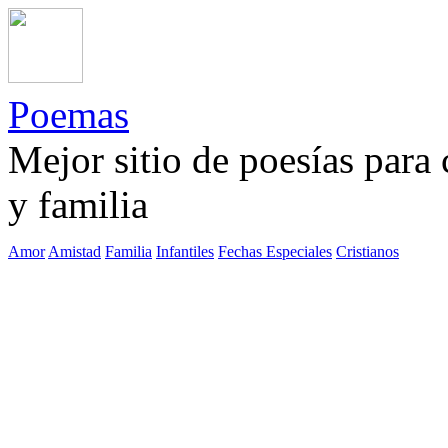
Poemas
Mejor sitio de poesías para
y familia
Amor
Amistad
Familia
Infantiles
Fechas Especiales
Cristianos