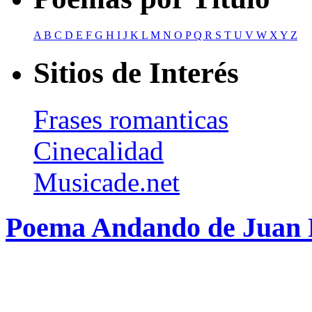
A
B
C
D
E
F
G
H
I
J
K
L
M
N
O
P
Q
R
S
T
U
V
W
X
Y
Z
Sitios de Interés
Frases romanticas
Cinecalidad
Musicade.net
Poema Andando de Juan