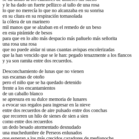
y le ha dado un fuerte pellizco al tallo de una rosa
lo que no merecía lo que no alcanzaba en su sonrisa
en su cítara en su respiración tornasolada
la cólera de un marinero
mil manos que se alzaban en el remedo de un beso
en esta pirámide de besos
para que en lo alto más despacio más pañuelo más señorita
una rosa una rosa
que no puede aislar ni unas cuantas avispas encolerizadas
que la han vencido que se le han: pegado tenazmente a los flancos
y ya son ramita entre dos recuerdos.
Desconchamiento de lunas que no vienen
sus escamas de otoño
pero el niño que se ha quedado detenido
frente a los encantamientos
de un caballo blanco
se apresura en su dulce memoria de lunares
a evocar sus regalos para ingresar en la nieve
entre dos recuerdos de aire pulsado entre dos conchas
que recorren un hilo de sienes de sien a sien
como entre dos recuerdos
un dedo besado atormentado desnudado
una muchedumbre de Perseos enlunados
que esperan a los más crecidos cazadores de medianoche