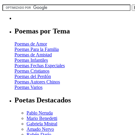
Poemas por Tema
Poemas de Amor
Poemas Para la Familia
Poemas de Amistad
Poemas Infantiles
Poemas Fechas Especiales
Poemas Cristianos
Poemas del Perdón
Poemas Autores Chinos
Poemas Varios
Poetas Destacados
Pablo Neruda
Mario Benedetti
Gabriela Mistral
Amado Nervo
Rubén Darío