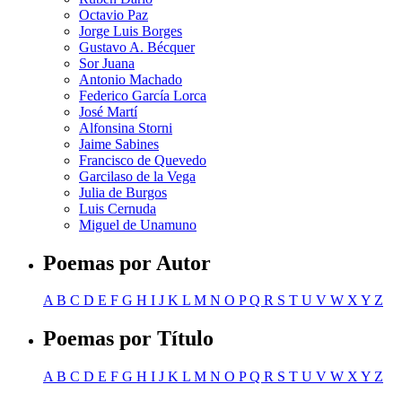
Octavio Paz
Jorge Luis Borges
Gustavo A. Bécquer
Sor Juana
Antonio Machado
Federico García Lorca
José Martí
Alfonsina Storni
Jaime Sabines
Francisco de Quevedo
Garcilaso de la Vega
Julia de Burgos
Luis Cernuda
Miguel de Unamuno
Poemas por Autor
A
B
C
D
E
F
G
H
I
J
K
L
M
N
O
P
Q
R
S
T
U
V
W
X
Y
Z
Poemas por Título
A
B
C
D
E
F
G
H
I
J
K
L
M
N
O
P
Q
R
S
T
U
V
W
X
Y
Z