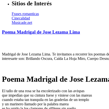
Sitios de Interés
Frases romanticas
Cinecalidad
Musicade.net
Poema Madrigal de Jose Lezama Lima
Madrigal de Jose Lezama Lima. Te invitamos a recorrer los poemas de
interesarte son: Brillando Oscura, Caída La Hoja Miro, Cuerpo Desnu
Poema Madrigal de Jose Lezam
El tallo de una rosa se ha encolerizado con las avispas
que impedían que su cintura fuese y viniese con las mareas
cuando estaba tan tranquila en las graderías de un templo
y un marinero llamado por la palabra marea
se ha unido la los clamores de alfileres sin sueño