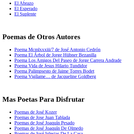
El Abrazo
El Esperado
El Suplente
Poemas de Otros Autores
Poema Mcmlxxxiii/7 de José Antonio Cedrón
Poema El Árbol de Jorge Hübner Bezanilla
Poema Los Amigos Del Paseo de Jorge Carrera Andrade
Poema Vida de Jesus Hilario Tundidor
Poema Palimpsesto de Jaime Torres Bodet
Poema Vigílame… de Jacqueline Goldberg
Mas Poetas Para Disfrutar
Poemas de José Kozer
Poemas de Jose Juan Tablada
Poemas de José Joaquín Pesado
Poemas de José Joaquín De Olmedo
Poemas de José Iglesias De La Casa