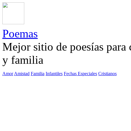
Poemas
Mejor sitio de poesías para
y familia
Amor
Amistad
Familia
Infantiles
Fechas Especiales
Cristianos