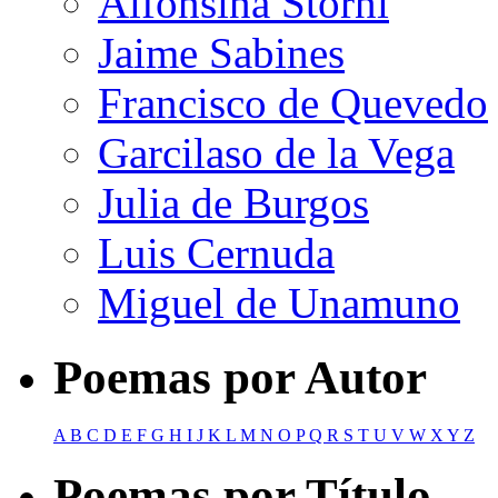
Alfonsina Storni
Jaime Sabines
Francisco de Quevedo
Garcilaso de la Vega
Julia de Burgos
Luis Cernuda
Miguel de Unamuno
Poemas por Autor
A
B
C
D
E
F
G
H
I
J
K
L
M
N
O
P
Q
R
S
T
U
V
W
X
Y
Z
Poemas por Título