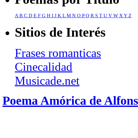
A
B
C
D
E
F
G
H
I
J
K
L
M
N
O
P
Q
R
S
T
U
V
W
X
Y
Z
Sitios de Interés
Frases romanticas
Cinecalidad
Musicade.net
Poema Amórica de Alfons