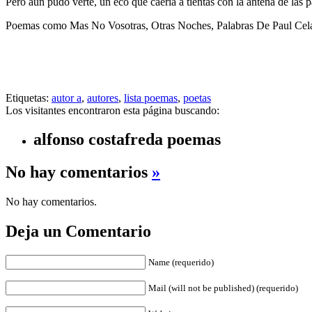
Pero aún pudo verte, un eco que caería a tientas con la antena de las 
Poemas como Mas No Vosotras, Otras Noches, Palabras De Paul Cela
Etiquetas:
autor a
,
autores
,
lista poemas
,
poetas
Los visitantes encontraron esta página buscando:
alfonso costafreda poemas
No hay comentarios
»
No hay comentarios.
Deja un Comentario
Name (requerido)
Mail (will not be published) (requerido)