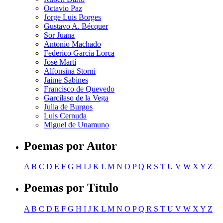
Octavio Paz
Jorge Luis Borges
Gustavo A. Bécquer
Sor Juana
Antonio Machado
Federico García Lorca
José Martí
Alfonsina Storni
Jaime Sabines
Francisco de Quevedo
Garcilaso de la Vega
Julia de Burgos
Luis Cernuda
Miguel de Unamuno
Poemas por Autor
A
B
C
D
E
F
G
H
I
J
K
L
M
N
O
P
Q
R
S
T
U
V
W
X
Y
Z
Poemas por Título
A
B
C
D
E
F
G
H
I
J
K
L
M
N
O
P
Q
R
S
T
U
V
W
X
Y
Z