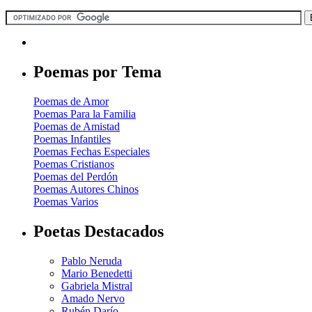
Poemas por Tema
Poemas de Amor
Poemas Para la Familia
Poemas de Amistad
Poemas Infantiles
Poemas Fechas Especiales
Poemas Cristianos
Poemas del Perdón
Poemas Autores Chinos
Poemas Varios
Poetas Destacados
Pablo Neruda
Mario Benedetti
Gabriela Mistral
Amado Nervo
Rubén Darío