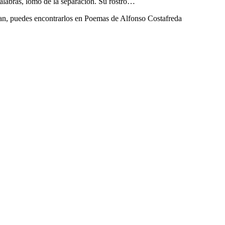
palabras, lomo de la separación. Su rostro…
n, puedes encontrarlos en Poemas de Alfonso Costafreda