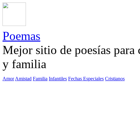
Poemas
Mejor sitio de poesías para
y familia
Amor
Amistad
Familia
Infantiles
Fechas Especiales
Cristianos