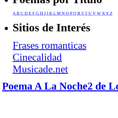
A
B
C
D
E
F
G
H
I
J
K
L
M
N
O
P
Q
R
S
T
U
V
W
X
Y
Z
Sitios de Interés
Frases romanticas
Cinecalidad
Musicade.net
Poema A La Noche2 de Lo