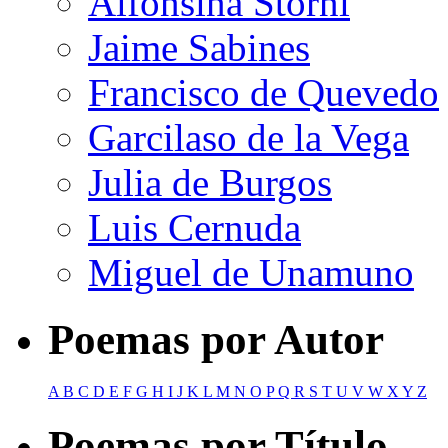
Alfonsina Storni
Jaime Sabines
Francisco de Quevedo
Garcilaso de la Vega
Julia de Burgos
Luis Cernuda
Miguel de Unamuno
Poemas por Autor
A
B
C
D
E
F
G
H
I
J
K
L
M
N
O
P
Q
R
S
T
U
V
W
X
Y
Z
Poemas por Título