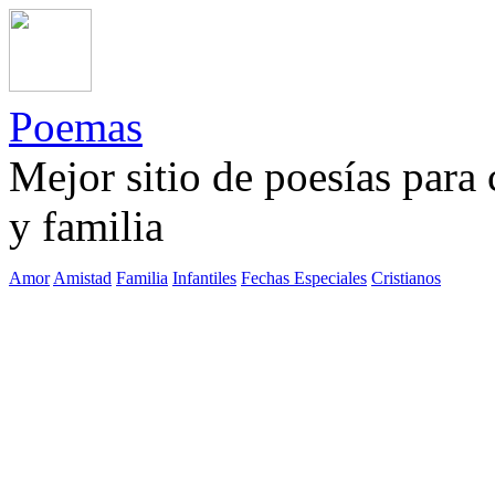
Poemas
Mejor sitio de poesías para
y familia
Amor
Amistad
Familia
Infantiles
Fechas Especiales
Cristianos