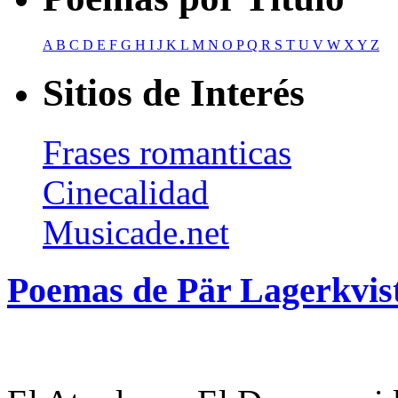
A
B
C
D
E
F
G
H
I
J
K
L
M
N
O
P
Q
R
S
T
U
V
W
X
Y
Z
Sitios de Interés
Frases romanticas
Cinecalidad
Musicade.net
Poemas de Pär Lagerkvis