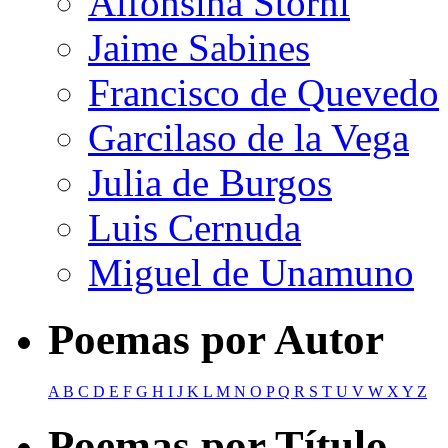
Alfonsina Storni
Jaime Sabines
Francisco de Quevedo
Garcilaso de la Vega
Julia de Burgos
Luis Cernuda
Miguel de Unamuno
Poemas por Autor
A
B
C
D
E
F
G
H
I
J
K
L
M
N
O
P
Q
R
S
T
U
V
W
X
Y
Z
Poemas por Título