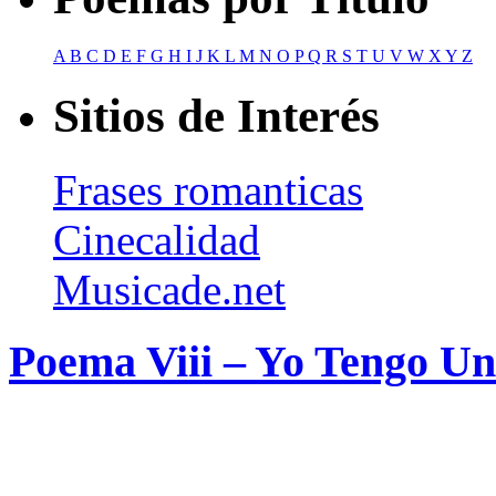
A
B
C
D
E
F
G
H
I
J
K
L
M
N
O
P
Q
R
S
T
U
V
W
X
Y
Z
Sitios de Interés
Frases romanticas
Cinecalidad
Musicade.net
Poema Viii – Yo Tengo U