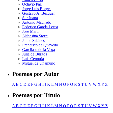
Octavio Paz
Jorge Luis Borges
Gustavo A. Bécquer
Sor Juana
Antonio Machado
Federico García Lorca
José Martí
Alfonsina Storni
Jaime Sabines
Francisco de Quevedo
Garcilaso de la Vega
Julia de Burgos
Luis Cernuda
Miguel de Unamuno
Poemas por Autor
A
B
C
D
E
F
G
H
I
J
K
L
M
N
O
P
Q
R
S
T
U
V
W
X
Y
Z
Poemas por Título
A
B
C
D
E
F
G
H
I
J
K
L
M
N
O
P
Q
R
S
T
U
V
W
X
Y
Z