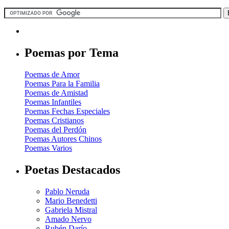
Poemas por Tema
Poemas de Amor
Poemas Para la Familia
Poemas de Amistad
Poemas Infantiles
Poemas Fechas Especiales
Poemas Cristianos
Poemas del Perdón
Poemas Autores Chinos
Poemas Varios
Poetas Destacados
Pablo Neruda
Mario Benedetti
Gabriela Mistral
Amado Nervo
Rubén Darío