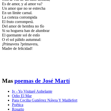
Es de amor, y al amor va?
Un amor que no se estrecha
En un límite carnal.
La corteza corrompida
El fruto corromperá.
Del amor de hembra no fío
Si su hoguera han de alumbrar
El quemante sol de estío
O el sol pálido autumnal:
¡Primavera ?primavera,
Madre de felicidad!
Mas
poemas de José Martí
Iv - Yo Visitaré Anhelante
Odio El Mar
Para Cecilia Gutiérrez Nájera Y Maillefert
Poética
Rosario