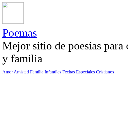
Poemas
Mejor sitio de poesías para
y familia
Amor
Amistad
Familia
Infantiles
Fechas Especiales
Cristianos