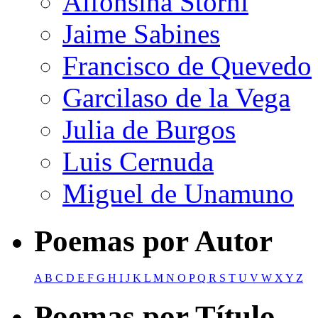
Alfonsina Storni
Jaime Sabines
Francisco de Quevedo
Garcilaso de la Vega
Julia de Burgos
Luis Cernuda
Miguel de Unamuno
Poemas por Autor
A
B
C
D
E
F
G
H
I
J
K
L
M
N
O
P
Q
R
S
T
U
V
W
X
Y
Z
Poemas por Título