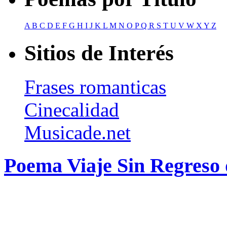
A
B
C
D
E
F
G
H
I
J
K
L
M
N
O
P
Q
R
S
T
U
V
W
X
Y
Z
Sitios de Interés
Frases romanticas
Cinecalidad
Musicade.net
Poema Viaje Sin Regreso