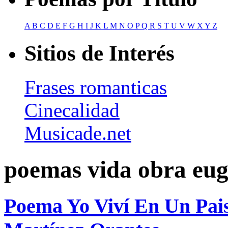
A
B
C
D
E
F
G
H
I
J
K
L
M
N
O
P
Q
R
S
T
U
V
W
X
Y
Z
Sitios de Interés
Frases romanticas
Cinecalidad
Musicade.net
poemas vida obra eug
Poema Yo Viví En Un Pais