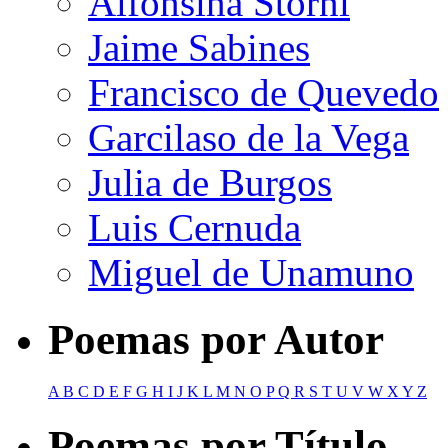
Alfonsina Storni
Jaime Sabines
Francisco de Quevedo
Garcilaso de la Vega
Julia de Burgos
Luis Cernuda
Miguel de Unamuno
Poemas por Autor
A
B
C
D
E
F
G
H
I
J
K
L
M
N
O
P
Q
R
S
T
U
V
W
X
Y
Z
Poemas por Título