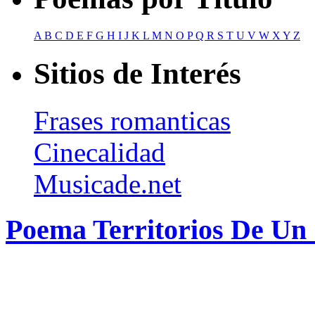
A
B
C
D
E
F
G
H
I
J
K
L
M
N
O
P
Q
R
S
T
U
V
W
X
Y
Z
Sitios de Interés
Frases romanticas
Cinecalidad
Musicade.net
Poema Territorios De Un