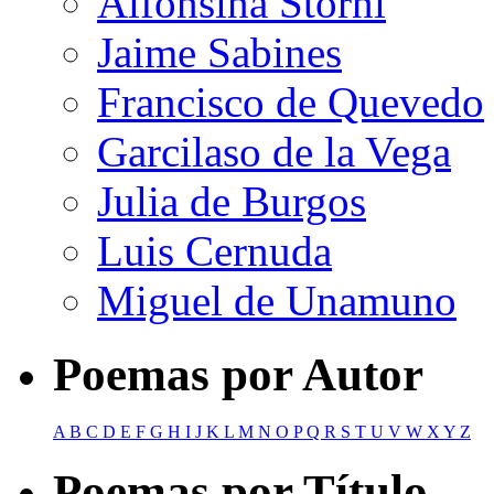
Alfonsina Storni
Jaime Sabines
Francisco de Quevedo
Garcilaso de la Vega
Julia de Burgos
Luis Cernuda
Miguel de Unamuno
Poemas por Autor
A
B
C
D
E
F
G
H
I
J
K
L
M
N
O
P
Q
R
S
T
U
V
W
X
Y
Z
Poemas por Título