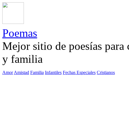
Poemas
Mejor sitio de poesías para
y familia
Amor
Amistad
Familia
Infantiles
Fechas Especiales
Cristianos