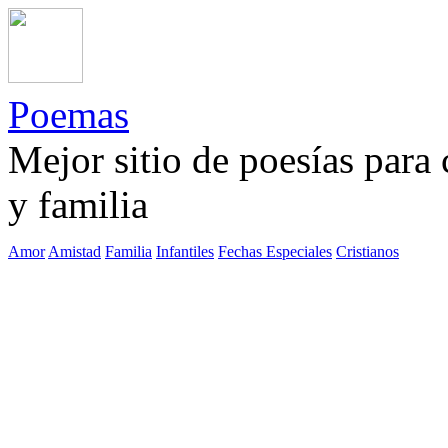
Poemas
Mejor sitio de poesías para
y familia
Amor
Amistad
Familia
Infantiles
Fechas Especiales
Cristianos