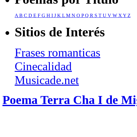
A
B
C
D
E
F
G
H
I
J
K
L
M
N
O
P
Q
R
S
T
U
V
W
X
Y
Z
Sitios de Interés
Frases romanticas
Cinecalidad
Musicade.net
Poema Terra Cha I de Mi