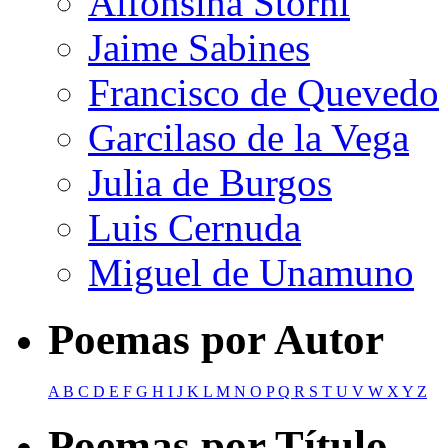
Alfonsina Storni
Jaime Sabines
Francisco de Quevedo
Garcilaso de la Vega
Julia de Burgos
Luis Cernuda
Miguel de Unamuno
Poemas por Autor
A
B
C
D
E
F
G
H
I
J
K
L
M
N
O
P
Q
R
S
T
U
V
W
X
Y
Z
Poemas por Título