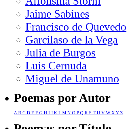
Alfonsina Storni
Jaime Sabines
Francisco de Quevedo
Garcilaso de la Vega
Julia de Burgos
Luis Cernuda
Miguel de Unamuno
Poemas por Autor
A
B
C
D
E
F
G
H
I
J
K
L
M
N
O
P
Q
R
S
T
U
V
W
X
Y
Z
Poemas por Título