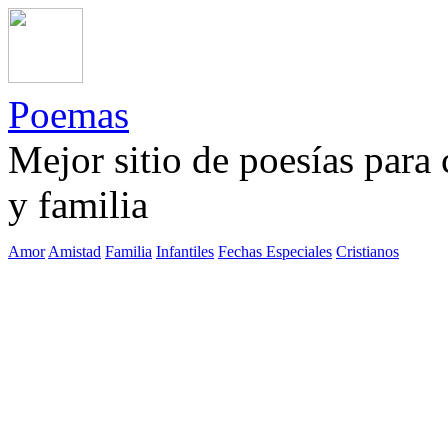
Poemas
Mejor sitio de poesías para
y familia
Amor
Amistad
Familia
Infantiles
Fechas Especiales
Cristianos