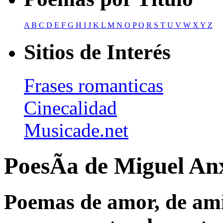
A
B
C
D
E
F
G
H
I
J
K
L
M
N
O
P
Q
R
S
T
U
V
W
X
Y
Z
Sitios de Interés
Frases romanticas
Cinecalidad
Musicade.net
PoesÃ­a de Miguel An
Poemas de amor, de amis