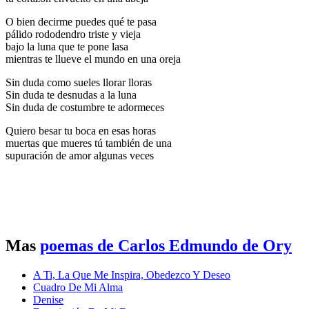
O bien decirme puedes qué te pasa
pálido rododendro triste y vieja
bajo la luna que te pone lasa
mientras te llueve el mundo en una oreja
Sin duda como sueles llorar lloras
Sin duda te desnudas a la luna
Sin duda de costumbre te adormeces
Quiero besar tu boca en esas horas
muertas que mueres tú también de una
supuración de amor algunas veces
Mas
poemas de Carlos Edmundo de Ory
A Ti, La Que Me Inspira, Obedezco Y Deseo
Cuadro De Mi Alma
Denise