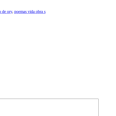
 de ory
,
poemas vida obra s