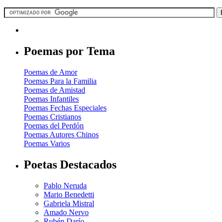
Poemas por Tema
Poemas de Amor
Poemas Para la Familia
Poemas de Amistad
Poemas Infantiles
Poemas Fechas Especiales
Poemas Cristianos
Poemas del Perdón
Poemas Autores Chinos
Poemas Varios
Poetas Destacados
Pablo Neruda
Mario Benedetti
Gabriela Mistral
Amado Nervo
Rubén Darío