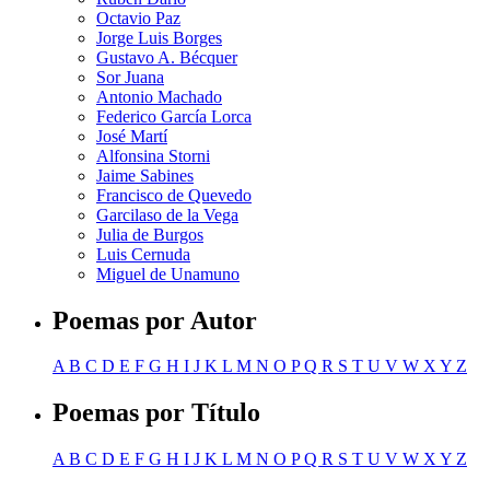
Octavio Paz
Jorge Luis Borges
Gustavo A. Bécquer
Sor Juana
Antonio Machado
Federico García Lorca
José Martí
Alfonsina Storni
Jaime Sabines
Francisco de Quevedo
Garcilaso de la Vega
Julia de Burgos
Luis Cernuda
Miguel de Unamuno
Poemas por Autor
A
B
C
D
E
F
G
H
I
J
K
L
M
N
O
P
Q
R
S
T
U
V
W
X
Y
Z
Poemas por Título
A
B
C
D
E
F
G
H
I
J
K
L
M
N
O
P
Q
R
S
T
U
V
W
X
Y
Z