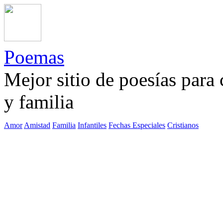
Poemas
Mejor sitio de poesías para
y familia
Amor
Amistad
Familia
Infantiles
Fechas Especiales
Cristianos