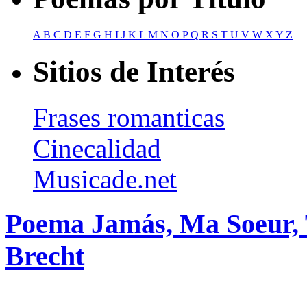
A
B
C
D
E
F
G
H
I
J
K
L
M
N
O
P
Q
R
S
T
U
V
W
X
Y
Z
Sitios de Interés
Frases romanticas
Cinecalidad
Musicade.net
Poema Jamás, Ma Soeur, 
Brecht