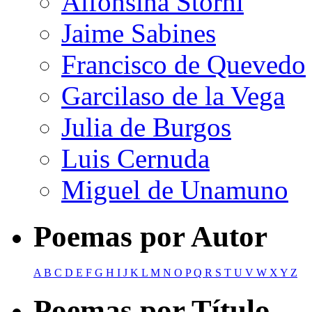
Alfonsina Storni
Jaime Sabines
Francisco de Quevedo
Garcilaso de la Vega
Julia de Burgos
Luis Cernuda
Miguel de Unamuno
Poemas por Autor
A
B
C
D
E
F
G
H
I
J
K
L
M
N
O
P
Q
R
S
T
U
V
W
X
Y
Z
Poemas por Título