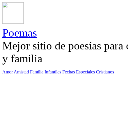
Poemas
Mejor sitio de poesías para
y familia
Amor
Amistad
Familia
Infantiles
Fechas Especiales
Cristianos