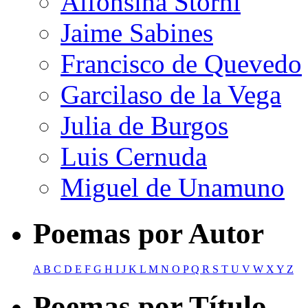
Alfonsina Storni
Jaime Sabines
Francisco de Quevedo
Garcilaso de la Vega
Julia de Burgos
Luis Cernuda
Miguel de Unamuno
Poemas por Autor
A
B
C
D
E
F
G
H
I
J
K
L
M
N
O
P
Q
R
S
T
U
V
W
X
Y
Z
Poemas por Título