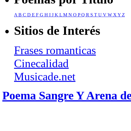
A
B
C
D
E
F
G
H
I
J
K
L
M
N
O
P
Q
R
S
T
U
V
W
X
Y
Z
Sitios de Interés
Frases romanticas
Cinecalidad
Musicade.net
Poema Sangre Y Arena de