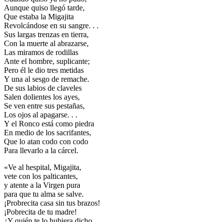
Aunque quiso llegó tarde,
Que estaba la Migajita
Revolcándose en su sangre. . .
Sus largas trenzas en tierra,
Con la muerte al abrazarse,
Las miramos de rodillas
Ante el hombre, suplicante;
Pero él le dio tres metidas
Y una al sesgo de remache.
De sus labios de claveles
Salen dolientes los ayes,
Se ven entre sus pestañas,
Los ojos al apagarse. . .
Y el Ronco está como piedra
En medio de los sacrifantes,
Que lo atan codo con codo
Para llevarlo a la cárcel.
«Ve al hespital, Migajita,
vete con los palticantes,
y atente a la Virgen pura
para que tu alma se salve.
¡Probrecita casa sin tus brazos!
¡Pobrecita de tu madre!
¿Y quién te lo hubiera dicho,