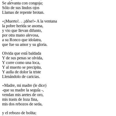
Se alevanta con congoja;
Sólo de sus lindos ojos
Llamas de repente brotan.
«¡Muerto!. . .¡dése!» A la ventana
la pobre herida se asoma,
y vio que llevan difunto,
por otra mano alevosa,
a su Ronco que idolatra,
que fue su amor y su gloria.
Olvida que está baldada
Y de sus penas se olvida,
Y corre como una loca,
Y al muerto se precipita,
Y aulla de dolor la triste
Llenándolo de caricias.
«Madre, mi madre (le dice)
-que su madre la seguía -,
vendan mis aretes de oro,
mis trasts de loza fina,
mis dos rebozos de seda,
y el rebozo de bolita;