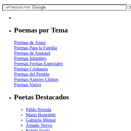
Poemas por Tema
Poemas de Amor
Poemas Para la Familia
Poemas de Amistad
Poemas Infantiles
Poemas Fechas Especiales
Poemas Cristianos
Poemas del Perdón
Poemas Autores Chinos
Poemas Varios
Poetas Destacados
Pablo Neruda
Mario Benedetti
Gabriela Mistral
Amado Nervo
Rubén Darío