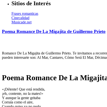
Sitios de Interés
Frases romanticas
Cinecalidad
Musicade.net
Poema Romance De La Migajita de Guillermo Prieto
Romance De La Migajita de Guillermo Prieto. Te invitamos a recorrer 
pueden interesarte son: Al Mar, Cantares, Cómo Será El Mar, Décima
Poema Romance De La Migajita 
«¡Détente! Que está rendida,
¡eh, contente, no la mates!»
Y aunque la gente gritaba
Corraía como el aire,
Cuando quiso ya no pudo,