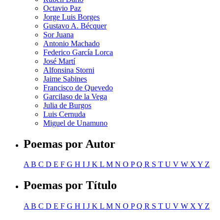
Octavio Paz
Jorge Luis Borges
Gustavo A. Bécquer
Sor Juana
Antonio Machado
Federico García Lorca
José Martí
Alfonsina Storni
Jaime Sabines
Francisco de Quevedo
Garcilaso de la Vega
Julia de Burgos
Luis Cernuda
Miguel de Unamuno
Poemas por Autor
A
B
C
D
E
F
G
H
I
J
K
L
M
N
O
P
Q
R
S
T
U
V
W
X
Y
Z
Poemas por Título
A
B
C
D
E
F
G
H
I
J
K
L
M
N
O
P
Q
R
S
T
U
V
W
X
Y
Z