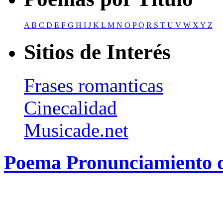
A
B
C
D
E
F
G
H
I
J
K
L
M
N
O
P
Q
R
S
T
U
V
W
X
Y
Z
Sitios de Interés
Frases romanticas
Cinecalidad
Musicade.net
Poema Pronunciamiento 