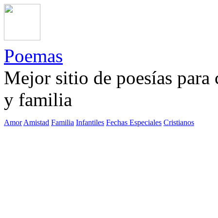
Poemas
Mejor sitio de poesías para
y familia
Amor
Amistad
Familia
Infantiles
Fechas Especiales
Cristianos