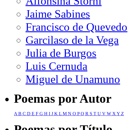
Alfonsina Storni
Jaime Sabines
Francisco de Quevedo
Garcilaso de la Vega
Julia de Burgos
Luis Cernuda
Miguel de Unamuno
Poemas por Autor
A
B
C
D
E
F
G
H
I
J
K
L
M
N
O
P
Q
R
S
T
U
V
W
X
Y
Z
Poemas por Título