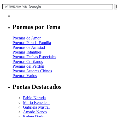
Poemas por Tema
Poemas de Amor
Poemas Para la Familia
Poemas de Amistad
Poemas Infantiles
Poemas Fechas Especiales
Poemas Cristianos
Poemas del Perdón
Poemas Autores Chinos
Poemas Varios
Poetas Destacados
Pablo Neruda
Mario Benedetti
Gabriela Mistral
Amado Nervo
Rubén Darío