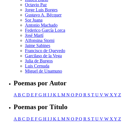
Octavio Paz
Jorge Luis Borges
Gustavo A. Bécquer
Sor Juana
Antonio Machado
Federico García Lorca
José Martí
Alfonsina Storni
Jaime Sabines
Francisco de Quevedo
Garcilaso de la Vega
Julia de Burgos
Luis Cernuda
Miguel de Unamuno
Poemas por Autor
A
B
C
D
E
F
G
H
I
J
K
L
M
N
O
P
Q
R
S
T
U
V
W
X
Y
Z
Poemas por Título
A
B
C
D
E
F
G
H
I
J
K
L
M
N
O
P
Q
R
S
T
U
V
W
X
Y
Z