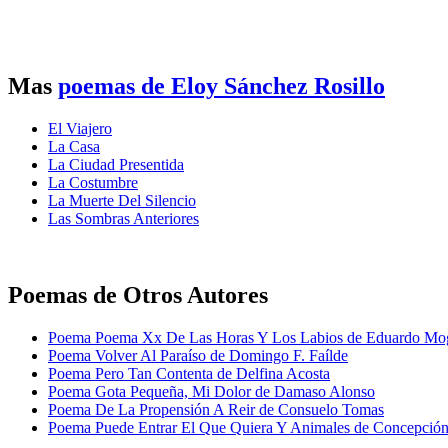
Mas
poemas de Eloy Sánchez Rosillo
El Viajero
La Casa
La Ciudad Presentida
La Costumbre
La Muerte Del Silencio
Las Sombras Anteriores
Poemas de Otros Autores
Poema Poema Xx De Las Horas Y Los Labios de Eduardo Mo
Poema Volver Al Paraíso de Domingo F. Faílde
Poema Pero Tan Contenta de Delfina Acosta
Poema Gota Pequeña, Mi Dolor de Damaso Alonso
Poema De La Propensión A Reir de Consuelo Tomas
Poema Puede Entrar El Que Quiera Y Animales de Concepción