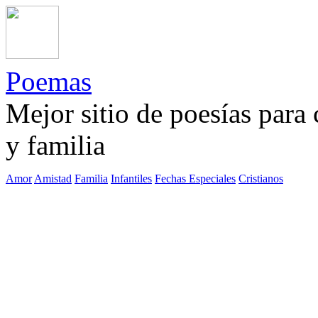
Poemas
Mejor sitio de poesías para
y familia
Amor
Amistad
Familia
Infantiles
Fechas Especiales
Cristianos