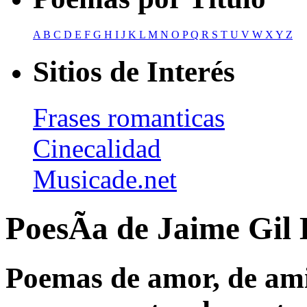
A
B
C
D
E
F
G
H
I
J
K
L
M
N
O
P
Q
R
S
T
U
V
W
X
Y
Z
Sitios de Interés
Frases romanticas
Cinecalidad
Musicade.net
PoesÃ­a de Jaime Gil
Poemas de amor, de amis