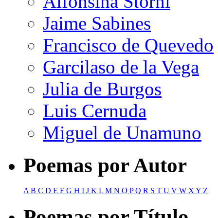
Alfonsina Storni
Jaime Sabines
Francisco de Quevedo
Garcilaso de la Vega
Julia de Burgos
Luis Cernuda
Miguel de Unamuno
Poemas por Autor
A
B
C
D
E
F
G
H
I
J
K
L
M
N
O
P
Q
R
S
T
U
V
W
X
Y
Z
Poemas por Título