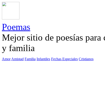
Poemas
Mejor sitio de poesías para
y familia
Amor
Amistad
Familia
Infantiles
Fechas Especiales
Cristianos