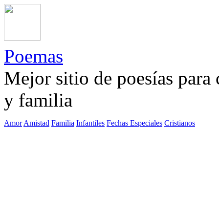
Poemas
Mejor sitio de poesías para
y familia
Amor
Amistad
Familia
Infantiles
Fechas Especiales
Cristianos