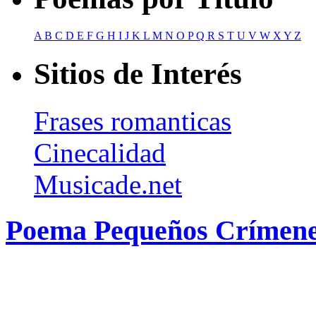
A
B
C
D
E
F
G
H
I
J
K
L
M
N
O
P
Q
R
S
T
U
V
W
X
Y
Z
Sitios de Interés
Frases romanticas
Cinecalidad
Musicade.net
Poema Pequeños Crímene