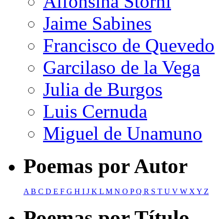
Alfonsina Storni
Jaime Sabines
Francisco de Quevedo
Garcilaso de la Vega
Julia de Burgos
Luis Cernuda
Miguel de Unamuno
Poemas por Autor
A
B
C
D
E
F
G
H
I
J
K
L
M
N
O
P
Q
R
S
T
U
V
W
X
Y
Z
Poemas por Título