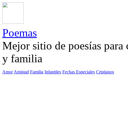
Poemas
Mejor sitio de poesías para
y familia
Amor
Amistad
Familia
Infantiles
Fechas Especiales
Cristianos