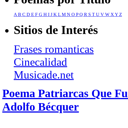
A
B
C
D
E
F
G
H
I
J
K
L
M
N
O
P
Q
R
S
T
U
V
W
X
Y
Z
Sitios de Interés
Frases romanticas
Cinecalidad
Musicade.net
Poema Patriarcas Que Fui
Adolfo Bécquer