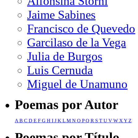
Alfonsina Storni
Jaime Sabines
Francisco de Quevedo
Garcilaso de la Vega
Julia de Burgos
Luis Cernuda
Miguel de Unamuno
Poemas por Autor
A
B
C
D
E
F
G
H
I
J
K
L
M
N
O
P
Q
R
S
T
U
V
W
X
Y
Z
Poemas por Título