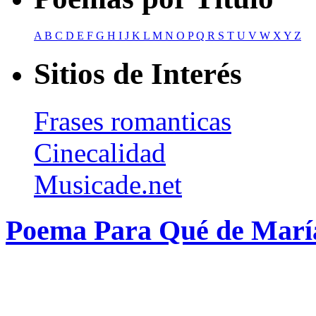
A
B
C
D
E
F
G
H
I
J
K
L
M
N
O
P
Q
R
S
T
U
V
W
X
Y
Z
Sitios de Interés
Frases romanticas
Cinecalidad
Musicade.net
Poema Para Qué de Marí