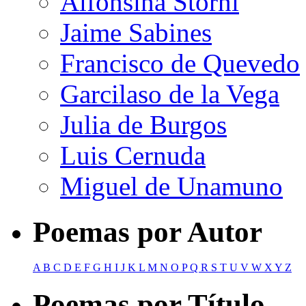
Alfonsina Storni
Jaime Sabines
Francisco de Quevedo
Garcilaso de la Vega
Julia de Burgos
Luis Cernuda
Miguel de Unamuno
Poemas por Autor
A
B
C
D
E
F
G
H
I
J
K
L
M
N
O
P
Q
R
S
T
U
V
W
X
Y
Z
Poemas por Título