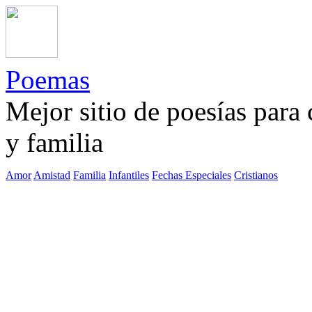
Poemas
Mejor sitio de poesías para
y familia
Amor
Amistad
Familia
Infantiles
Fechas Especiales
Cristianos