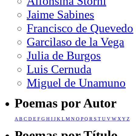
Alfonsina Storni
Jaime Sabines
Francisco de Quevedo
Garcilaso de la Vega
Julia de Burgos
Luis Cernuda
Miguel de Unamuno
Poemas por Autor
A
B
C
D
E
F
G
H
I
J
K
L
M
N
O
P
Q
R
S
T
U
V
W
X
Y
Z
Poemas por Título