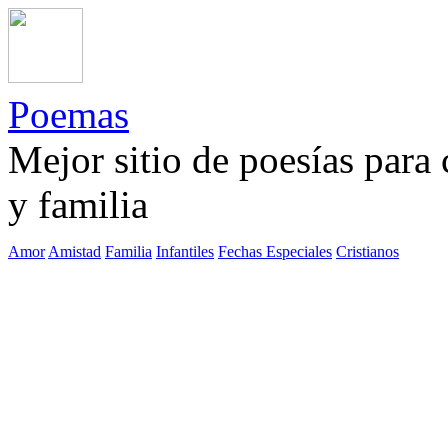
Poemas
Mejor sitio de poesías para
y familia
Amor
Amistad
Familia
Infantiles
Fechas Especiales
Cristianos