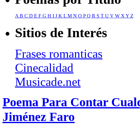
A
B
C
D
E
F
G
H
I
J
K
L
M
N
O
P
Q
R
S
T
U
V
W
X
Y
Z
Sitios de Interés
Frases romanticas
Cinecalidad
Musicade.net
Poema Para Contar Cual
Jiménez Faro