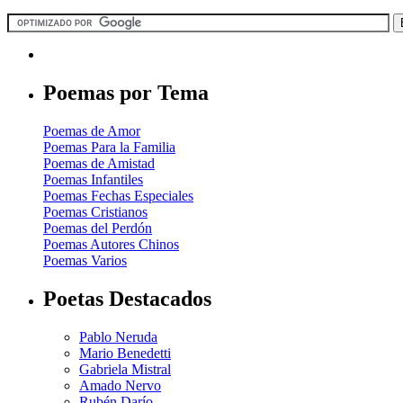
Poemas por Tema
Poemas de Amor
Poemas Para la Familia
Poemas de Amistad
Poemas Infantiles
Poemas Fechas Especiales
Poemas Cristianos
Poemas del Perdón
Poemas Autores Chinos
Poemas Varios
Poetas Destacados
Pablo Neruda
Mario Benedetti
Gabriela Mistral
Amado Nervo
Rubén Darío