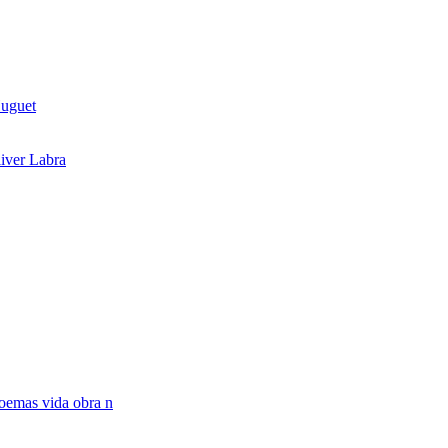
Huguet
iver Labra
oemas vida obra n