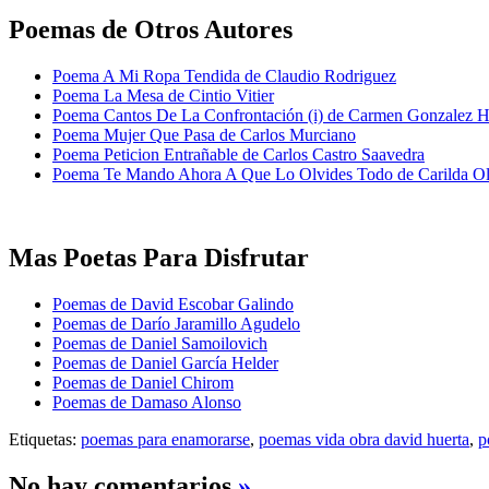
Poemas de Otros Autores
Poema A Mi Ropa Tendida de Claudio Rodriguez
Poema La Mesa de Cintio Vitier
Poema Cantos De La Confrontación (i) de Carmen Gonzalez 
Poema Mujer Que Pasa de Carlos Murciano
Poema Peticion Entrañable de Carlos Castro Saavedra
Poema Te Mando Ahora A Que Lo Olvides Todo de Carilda Ol
Mas Poetas Para Disfrutar
Poemas de David Escobar Galindo
Poemas de Darío Jaramillo Agudelo
Poemas de Daniel Samoilovich
Poemas de Daniel García Helder
Poemas de Daniel Chirom
Poemas de Damaso Alonso
Etiquetas:
poemas para enamorarse
,
poemas vida obra david huerta
,
p
No hay comentarios
»