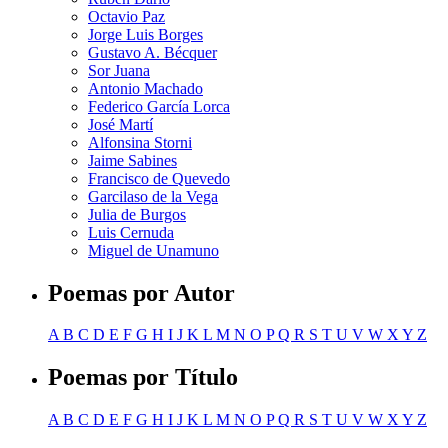
Octavio Paz
Jorge Luis Borges
Gustavo A. Bécquer
Sor Juana
Antonio Machado
Federico García Lorca
José Martí
Alfonsina Storni
Jaime Sabines
Francisco de Quevedo
Garcilaso de la Vega
Julia de Burgos
Luis Cernuda
Miguel de Unamuno
Poemas por Autor
A
B
C
D
E
F
G
H
I
J
K
L
M
N
O
P
Q
R
S
T
U
V
W
X
Y
Z
Poemas por Título
A
B
C
D
E
F
G
H
I
J
K
L
M
N
O
P
Q
R
S
T
U
V
W
X
Y
Z