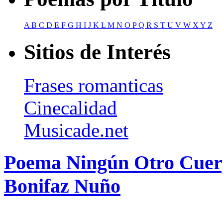
A
B
C
D
E
F
G
H
I
J
K
L
M
N
O
P
Q
R
S
T
U
V
W
X
Y
Z
Sitios de Interés
Frases romanticas
Cinecalidad
Musicade.net
Poema Ningún Otro Cuer
Bonifaz Nuño