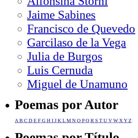
Alfonsina Storni
Jaime Sabines
Francisco de Quevedo
Garcilaso de la Vega
Julia de Burgos
Luis Cernuda
Miguel de Unamuno
Poemas por Autor
A
B
C
D
E
F
G
H
I
J
K
L
M
N
O
P
Q
R
S
T
U
V
W
X
Y
Z
Poemas por Título