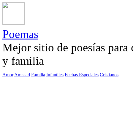
Poemas
Mejor sitio de poesías para
y familia
Amor
Amistad
Familia
Infantiles
Fechas Especiales
Cristianos