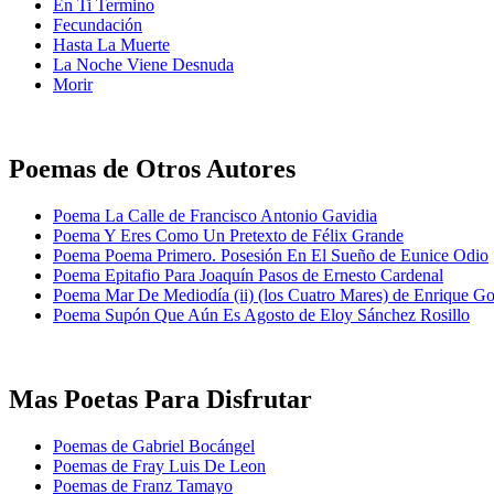
En Ti Termino
Fecundación
Hasta La Muerte
La Noche Viene Desnuda
Morir
Poemas de Otros Autores
Poema La Calle de Francisco Antonio Gavidia
Poema Y Eres Como Un Pretexto de Félix Grande
Poema Poema Primero. Posesión En El Sueño de Eunice Odio
Poema Epitafio Para Joaquín Pasos de Ernesto Cardenal
Poema Mar De Mediodía (ii) (los Cuatro Mares) de Enrique G
Poema Supón Que Aún Es Agosto de Eloy Sánchez Rosillo
Mas Poetas Para Disfrutar
Poemas de Gabriel Bocángel
Poemas de Fray Luis De Leon
Poemas de Franz Tamayo