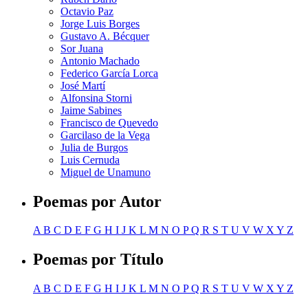
Octavio Paz
Jorge Luis Borges
Gustavo A. Bécquer
Sor Juana
Antonio Machado
Federico García Lorca
José Martí
Alfonsina Storni
Jaime Sabines
Francisco de Quevedo
Garcilaso de la Vega
Julia de Burgos
Luis Cernuda
Miguel de Unamuno
Poemas por Autor
A
B
C
D
E
F
G
H
I
J
K
L
M
N
O
P
Q
R
S
T
U
V
W
X
Y
Z
Poemas por Título
A
B
C
D
E
F
G
H
I
J
K
L
M
N
O
P
Q
R
S
T
U
V
W
X
Y
Z