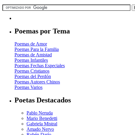
Poemas por Tema
Poemas de Amor
Poemas Para la Familia
Poemas de Amistad
Poemas Infantiles
Poemas Fechas Especiales
Poemas Cristianos
Poemas del Perdón
Poemas Autores Chinos
Poemas Varios
Poetas Destacados
Pablo Neruda
Mario Benedetti
Gabriela Mistral
Amado Nervo
Rubén Darío