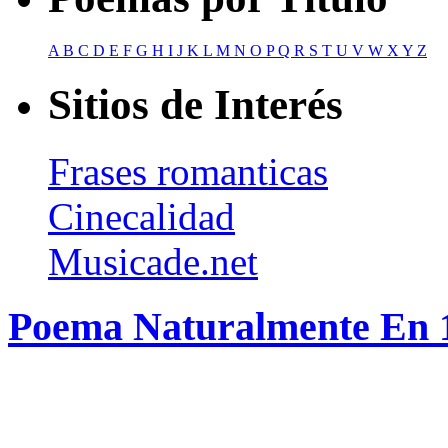
A
B
C
D
E
F
G
H
I
J
K
L
M
N
O
P
Q
R
S
T
U
V
W
X
Y
Z
Sitios de Interés
Frases romanticas
Cinecalidad
Musicade.net
Poema Naturalmente En 19