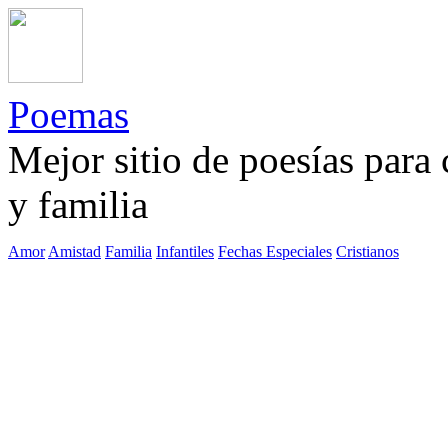
Poemas
Mejor sitio de poesías para
y familia
Amor
Amistad
Familia
Infantiles
Fechas Especiales
Cristianos