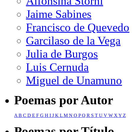
Alfonsina Storni
Jaime Sabines
Francisco de Quevedo
Garcilaso de la Vega
Julia de Burgos
Luis Cernuda
Miguel de Unamuno
Poemas por Autor
A
B
C
D
E
F
G
H
I
J
K
L
M
N
O
P
Q
R
S
T
U
V
W
X
Y
Z
Poemas por Título