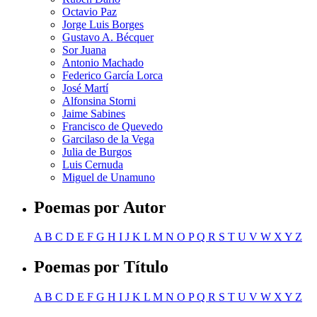
Octavio Paz
Jorge Luis Borges
Gustavo A. Bécquer
Sor Juana
Antonio Machado
Federico García Lorca
José Martí
Alfonsina Storni
Jaime Sabines
Francisco de Quevedo
Garcilaso de la Vega
Julia de Burgos
Luis Cernuda
Miguel de Unamuno
Poemas por Autor
A
B
C
D
E
F
G
H
I
J
K
L
M
N
O
P
Q
R
S
T
U
V
W
X
Y
Z
Poemas por Título
A
B
C
D
E
F
G
H
I
J
K
L
M
N
O
P
Q
R
S
T
U
V
W
X
Y
Z