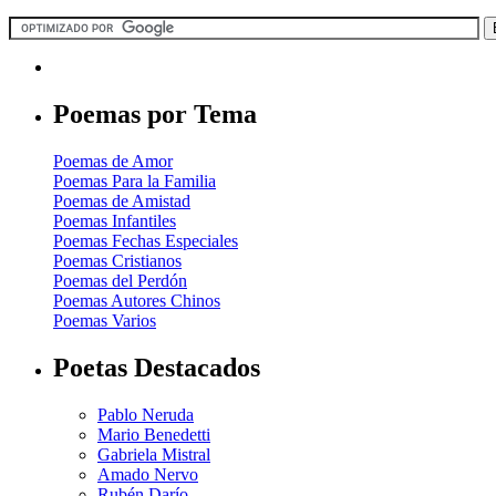
Poemas por Tema
Poemas de Amor
Poemas Para la Familia
Poemas de Amistad
Poemas Infantiles
Poemas Fechas Especiales
Poemas Cristianos
Poemas del Perdón
Poemas Autores Chinos
Poemas Varios
Poetas Destacados
Pablo Neruda
Mario Benedetti
Gabriela Mistral
Amado Nervo
Rubén Darío