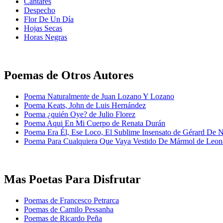
Cantares
Despecho
Flor De Un Día
Hojas Secas
Horas Negras
Poemas de Otros Autores
Poema Naturalmente de Juan Lozano Y Lozano
Poema Keats, John de Luis Hernández
Poema ¿quién Oye? de Julio Florez
Poema Aqui En Mi Cuerpo de Renata Durán
Poema Era Él, Ese Loco, El Sublime Insensato de Gérard De N
Poema Para Cualquiera Que Vaya Vestido De Mármol de Leo
Mas Poetas Para Disfrutar
Poemas de Francesco Petrarca
Poemas de Camilo Pessanha
Poemas de Ricardo Peña