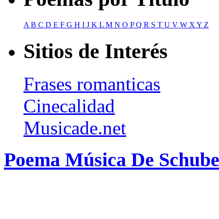
A
B
C
D
E
F
G
H
I
J
K
L
M
N
O
P
Q
R
S
T
U
V
W
X
Y
Z
Sitios de Interés
Frases romanticas
Cinecalidad
Musicade.net
Poema Música De Schuber