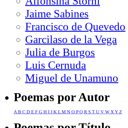
Alfonsina Storni
Jaime Sabines
Francisco de Quevedo
Garcilaso de la Vega
Julia de Burgos
Luis Cernuda
Miguel de Unamuno
Poemas por Autor
A
B
C
D
E
F
G
H
I
J
K
L
M
N
O
P
Q
R
S
T
U
V
W
X
Y
Z
Poemas por Título