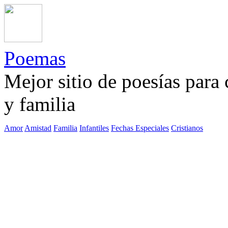
Poemas
Mejor sitio de poesías para
y familia
Amor
Amistad
Familia
Infantiles
Fechas Especiales
Cristianos