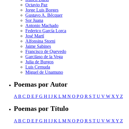
Octavio Paz
Jorge Luis Borges
Gustavo A. Bécquer
Sor Juana
Antonio Machado
Federico García Lorca
José Martí
Alfonsina Storni
Jaime Sabines
Francisco de Quevedo
Garcilaso de la Vega
Julia de Burgos
Luis Cernuda
Miguel de Unamuno
Poemas por Autor
A
B
C
D
E
F
G
H
I
J
K
L
M
N
O
P
Q
R
S
T
U
V
W
X
Y
Z
Poemas por Título
A
B
C
D
E
F
G
H
I
J
K
L
M
N
O
P
Q
R
S
T
U
V
W
X
Y
Z