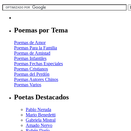
Poemas por Tema
Poemas de Amor
Poemas Para la Familia
Poemas de Amistad
Poemas Infantiles
Poemas Fechas Especiales
Poemas Cristianos
Poemas del Perdón
Poemas Autores Chinos
Poemas Varios
Poetas Destacados
Pablo Neruda
Mario Benedetti
Gabriela Mistral
Amado Nervo
Rubén Darío