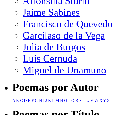
Alfonsina Storni
Jaime Sabines
Francisco de Quevedo
Garcilaso de la Vega
Julia de Burgos
Luis Cernuda
Miguel de Unamuno
Poemas por Autor
A
B
C
D
E
F
G
H
I
J
K
L
M
N
O
P
Q
R
S
T
U
V
W
X
Y
Z
Poemas por Título