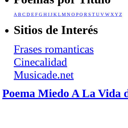
A
B
C
D
E
F
G
H
I
J
K
L
M
N
O
P
Q
R
S
T
U
V
W
X
Y
Z
Sitios de Interés
Frases romanticas
Cinecalidad
Musicade.net
Poema Miedo A La Vida d