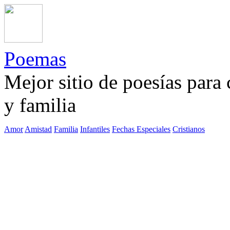
Poemas
Mejor sitio de poesías para
y familia
Amor
Amistad
Familia
Infantiles
Fechas Especiales
Cristianos