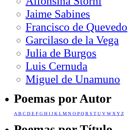
Alfonsina Storni
Jaime Sabines
Francisco de Quevedo
Garcilaso de la Vega
Julia de Burgos
Luis Cernuda
Miguel de Unamuno
Poemas por Autor
A
B
C
D
E
F
G
H
I
J
K
L
M
N
O
P
Q
R
S
T
U
V
W
X
Y
Z
Poemas por Título