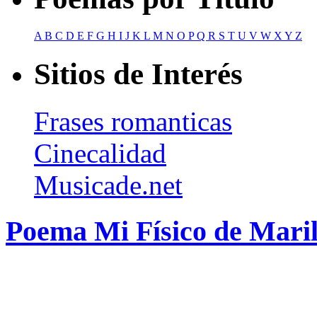
A
B
C
D
E
F
G
H
I
J
K
L
M
N
O
P
Q
R
S
T
U
V
W
X
Y
Z
Sitios de Interés
Frases romanticas
Cinecalidad
Musicade.net
Poema Mi Físico de Mari