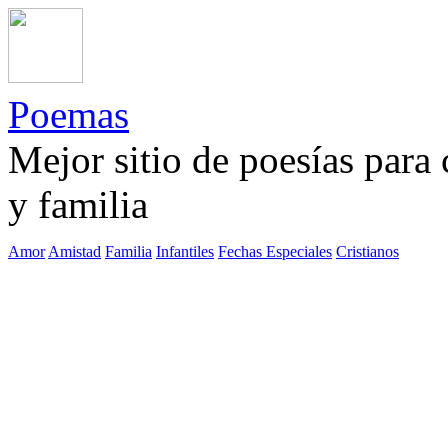
Poemas
Mejor sitio de poesías para
y familia
Amor
Amistad
Familia
Infantiles
Fechas Especiales
Cristianos