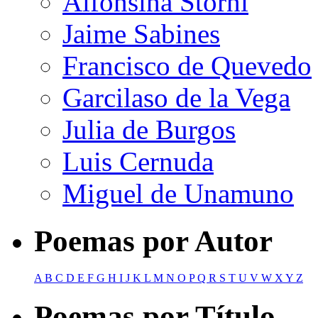
Alfonsina Storni
Jaime Sabines
Francisco de Quevedo
Garcilaso de la Vega
Julia de Burgos
Luis Cernuda
Miguel de Unamuno
Poemas por Autor
A
B
C
D
E
F
G
H
I
J
K
L
M
N
O
P
Q
R
S
T
U
V
W
X
Y
Z
Poemas por Título