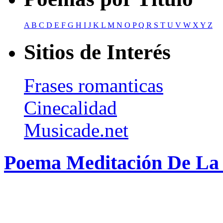
A
B
C
D
E
F
G
H
I
J
K
L
M
N
O
P
Q
R
S
T
U
V
W
X
Y
Z
Sitios de Interés
Frases romanticas
Cinecalidad
Musicade.net
Poema Meditación De La 