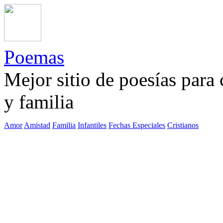
Poemas
Mejor sitio de poesías para
y familia
Amor
Amistad
Familia
Infantiles
Fechas Especiales
Cristianos