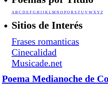
A
B
C
D
E
F
G
H
I
J
K
L
M
N
O
P
Q
R
S
T
U
V
W
X
Y
Z
Sitios de Interés
Frases romanticas
Cinecalidad
Musicade.net
Poema Medianoche de C