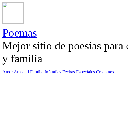
Poemas
Mejor sitio de poesías para
y familia
Amor
Amistad
Familia
Infantiles
Fechas Especiales
Cristianos