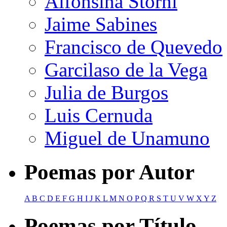
Alfonsina Storni
Jaime Sabines
Francisco de Quevedo
Garcilaso de la Vega
Julia de Burgos
Luis Cernuda
Miguel de Unamuno
Poemas por Autor
A
B
C
D
E
F
G
H
I
J
K
L
M
N
O
P
Q
R
S
T
U
V
W
X
Y
Z
Poemas por Título