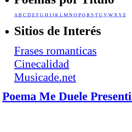
A
B
C
D
E
F
G
H
I
J
K
L
M
N
O
P
Q
R
S
T
U
V
W
X
Y
Z
Sitios de Interés
Frases romanticas
Cinecalidad
Musicade.net
Poema Me Duele Presenti