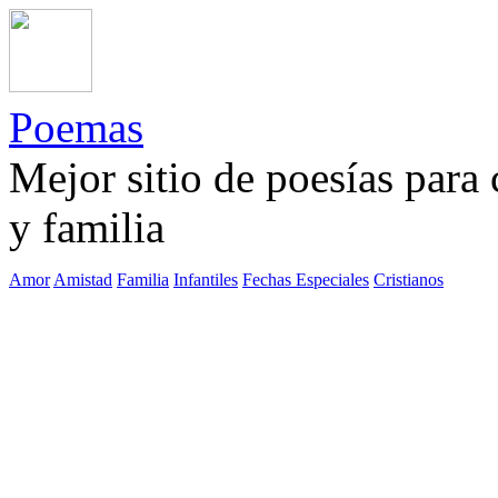
Poemas
Mejor sitio de poesías para
y familia
Amor
Amistad
Familia
Infantiles
Fechas Especiales
Cristianos