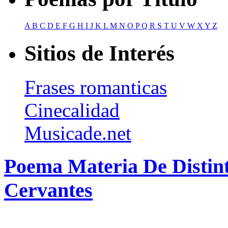
A
B
C
D
E
F
G
H
I
J
K
L
M
N
O
P
Q
R
S
T
U
V
W
X
Y
Z
Sitios de Interés
Frases romanticas
Cinecalidad
Musicade.net
Poema Materia De Distint
Cervantes