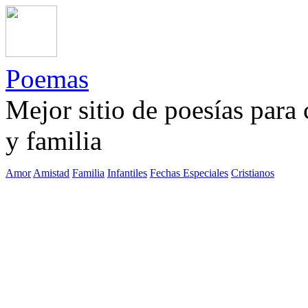
Poemas
Mejor sitio de poesías para
y familia
Amor
Amistad
Familia
Infantiles
Fechas Especiales
Cristianos