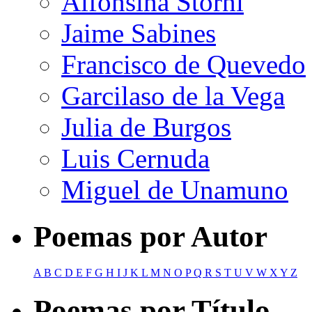
Alfonsina Storni
Jaime Sabines
Francisco de Quevedo
Garcilaso de la Vega
Julia de Burgos
Luis Cernuda
Miguel de Unamuno
Poemas por Autor
A
B
C
D
E
F
G
H
I
J
K
L
M
N
O
P
Q
R
S
T
U
V
W
X
Y
Z
Poemas por Título